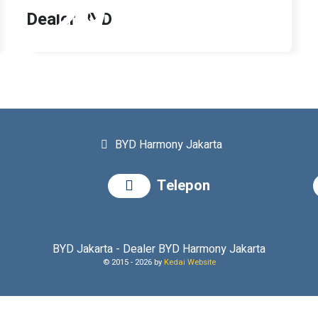
29
Dealer BYD
Apr 2025
BYD Harmony Jakarta
Telepon
BYD Jakarta - Dealer BYD Harmony Jakarta
© 2015 -
2026 by
Kedai Website