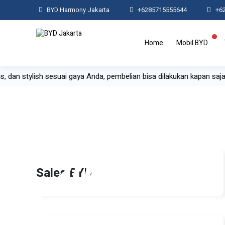
BYD Harmony Jakarta
+6285715555644
+6
Home
Mobil BYD
is, dan stylish sesuai gaya Anda, pembelian bisa dilakukan kapan saj
20
Sales BYD
Nov 2025