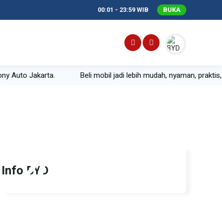
00:01 - 23:59 WIB
BUKA
ny Auto Jakarta.
Beli mobil jadi lebih mudah, nyaman, praktis
20
Info BYD
Nov 2025