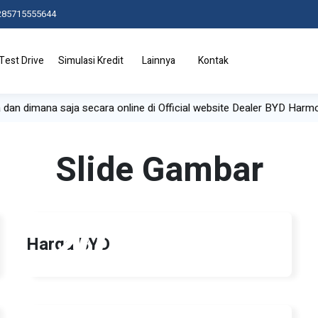
285715555644
Test Drive
Simulasi Kredit
Lainnya
Kontak
a dan dimana saja secara online di Official website Dealer BYD Harmo
Slide Gambar
20
Harga BYD
Nov 2025