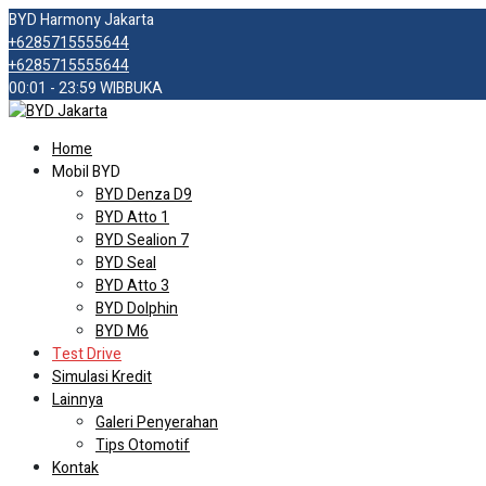
BYD Harmony Jakarta
+6285715555644
+6285715555644
00:01 - 23:59 WIB
BUKA
Home
Mobil BYD
BYD Denza D9
BYD Atto 1
BYD Sealion 7
BYD Seal
BYD Atto 3
BYD Dolphin
BYD M6
Test Drive
Simulasi Kredit
Lainnya
Galeri Penyerahan
Tips Otomotif
Kontak