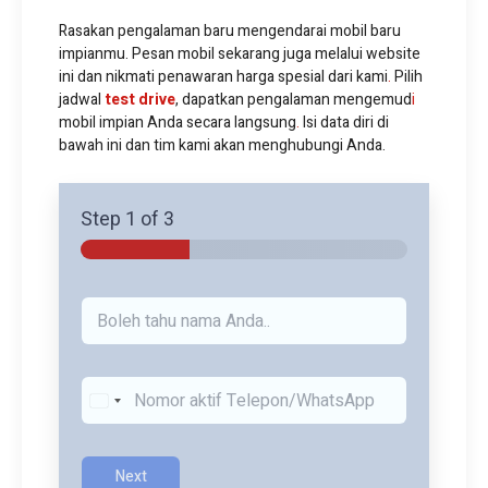
Rasakan pengalaman baru mengendarai mobil baru
impianmu. Pesan mobil sekarang juga melalui website
ini dan nikmati penawaran harga spesial dari kami
.
Pilih
jadwal
test drive
, dapatkan pengalaman mengemud
i
mobil impian Anda secara langsung
.
Isi data diri di
bawah ini dan tim kami akan menghubungi Anda.
Step
1
of 3
N
a
m
a
*
K
o
n
t
a
Next
k