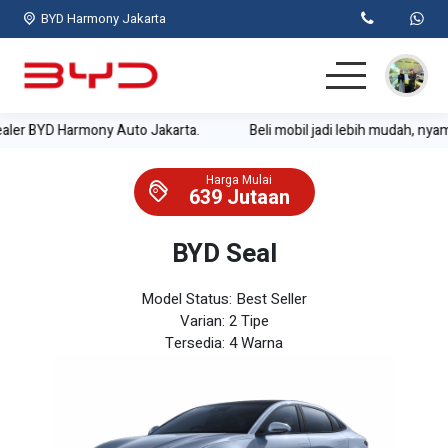
BYD Harmony Jakarta
armony Auto Jakarta.
Beli mobil jadi lebih mudah, nyaman, praktis,
Home
Harga Mulai
Mobil BYD
639 Jutaan
Test Drive
BYD Seal
Simulasi Kredit
Model Status: Best Seller
Varian: 2 Tipe
Lainnya
Tersedia: 4 Warna
Kontak