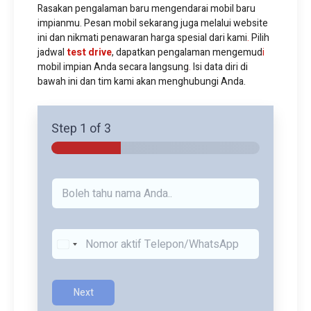
Rasakan pengalaman baru mengendarai mobil baru
impianmu. Pesan mobil sekarang juga melalui website
ini dan nikmati penawaran harga spesial dari kami
.
Pilih
jadwal
test drive
, dapatkan pengalaman mengemud
i
mobil impian Anda secara langsung
.
Isi data diri di
bawah ini dan tim kami akan menghubungi Anda.
Step
1
of 3
N
a
m
a
*
K
o
n
t
a
Next
k
*