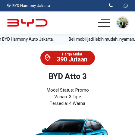
BYD Harmony Jakarta
Auto Jakarta.
Beli mobil jadi lebih mudah, nyaman, praktis, dan st
Home
Harga Mulai
Mobil BYD
390 Jutaan
Test Drive
BYD Atto 3
Simulasi Kredit
Model Status: Promo
Varian: 3 Tipe
Lainnya
Tersedia: 4 Warna
Kontak