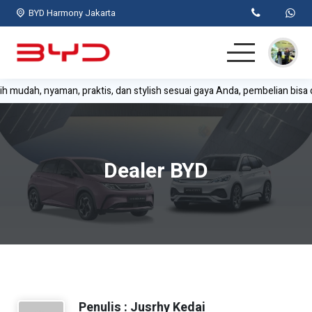
BYD Harmony Jakarta
bih mudah, nyaman, praktis, dan stylish sesuai gaya Anda, pembelian bisa 
Home
Mobil BYD
Dealer BYD
Test Drive
Simulasi Kredit
Lainnya
Kontak
Penulis : Jusrhy Kedai